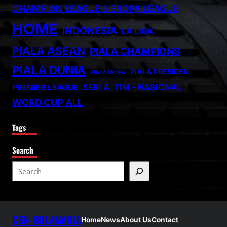
CHAMPION LEAGUE & EROPA LEAGUE
HOME
INDONESIA
LA LIGA
PIALA ASEAN
PIALA CHAMPIONS
PIALA DUNIA
PIALA PRESIDEN
PIALA EROPA
SERI A
TIM – NASIONAL
PREMIER LEAGUE
WORD CUP ALL
Tags
Search
S
e
a
r
CSN-BOLAMANIA
c
Home
News
About Us
Contact