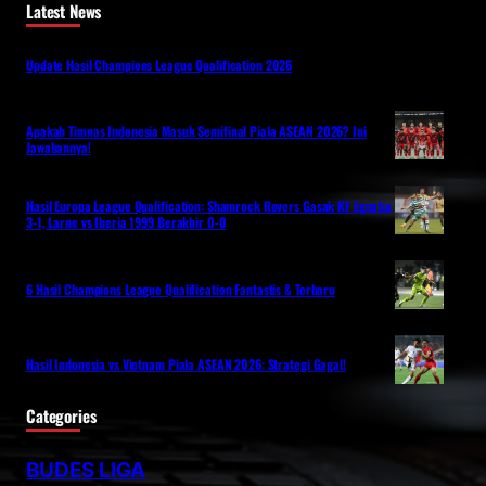
Latest News
Update Hasil Champions League Qualification 2026
Apakah Timnas Indonesia Masuk Semifinal Piala ASEAN 2026? Ini
Jawabannya!
Hasil Europa League Qualification: Shamrock Rovers Gasak KF Egnatia
3-1, Larne vs Iberia 1999 Berakhir 0-0
6 Hasil Champions League Qualification Fantastis & Terbaru
Hasil Indonesia vs Vietnam Piala ASEAN 2026: Strategi Gagal!
Categories
BUDES LIGA