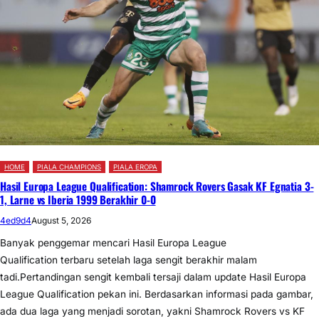
HOME
PIALA CHAMPIONS
PIALA EROPA
Hasil Europa League Qualification: Shamrock Rovers Gasak KF Egnatia 3-
1, Larne vs Iberia 1999 Berakhir 0-0
4ed9d4
August 5, 2026
Banyak penggemar mencari Hasil Europa League
Qualification terbaru setelah laga sengit berakhir malam
tadi.Pertandingan sengit kembali tersaji dalam update Hasil Europa
League Qualification pekan ini. Berdasarkan informasi pada gambar,
ada dua laga yang menjadi sorotan, yakni Shamrock Rovers vs KF