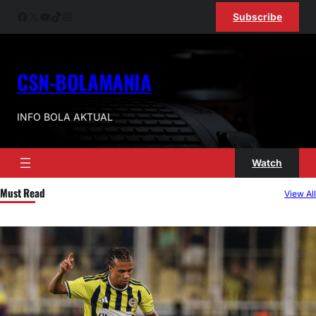
Facebook
X
YouTube
TikTok
Instagram
Subscribe
CSN-BOLAMANIA
INFO BOLA AKTUAL
Watch
Must Read
View All